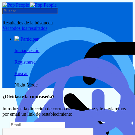
Resultados de la búsqueda
Ver todos los resultados
Participar
Iniciar sesión
Registrarse
Buscar
Night Mode
¿Olvidaste la contraseña?
Introduzca la dirección de correo electrónico que y te enviaremos
por email un link de restablecimiento