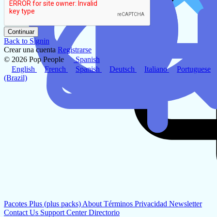
Continuar
Back to Signin
Crear una cuenta
Registrarse
© 2026 Pop People
Spanish
English
French
Spanish
Deutsch
Italiano
Portuguese
(Brazil)
Pacotes Plus (plus packs)
About
Términos
Privacidad
Newsletter
Contact Us
Support Center
Directorio