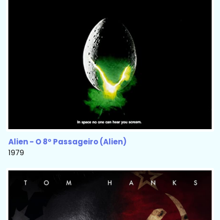
Alien - O 8º Passageiro (Alien)
1979